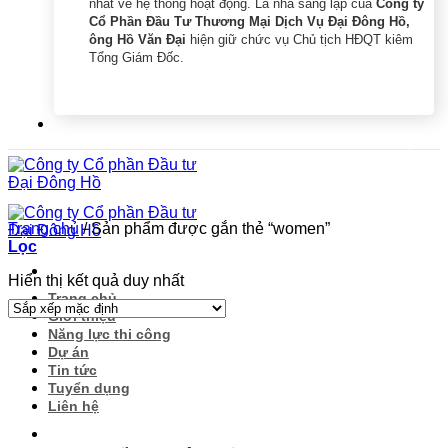
nhất về hệ thống hoạt động. Là nhà sáng lập của
Công ty
Cổ Phần Đầu Tư Thương Mại Dịch Vụ Đại Đông Hồ,
ông Hồ Văn Đại
hiện giữ chức vụ Chủ tịch HĐQT kiêm
Tổng Giám Đốc.
Trang chủ
/
Sản phẩm được gắn thẻ “women”
Lọc
Hiển thị kết quả duy nhất
Trang chủ
Giới thiệu
Năng lực thi công
Dự án
Tin tức
Tuyển dụng
Liên hệ