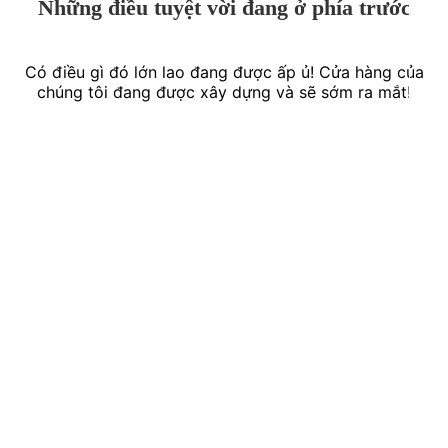
Những điều tuyệt vời đang ở phía trước
Có điều gì đó lớn lao đang được ấp ủ! Cửa hàng của
chúng tôi đang được xây dựng và sẽ sớm ra mắt!
THÔNG TIN LIÊN HỆ
Trụ sở chính:
341 Đại Lộ Bình Dương, Phường Thủ Dầu Một,
TP.Hồ Chí Minh