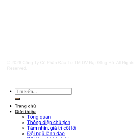
THEO DÕI
© 2026 Công Ty Cổ Phần Đầu Tư TM DV Đại Đông Hồ. All Rights
Reserved.
Tìm
kiếm:
Trang chủ
Giới thiệu
Tổng quan
Thông điệp chủ tịch
Tầm nhìn, giá trị cốt lõi
Đội ngũ lãnh đạo