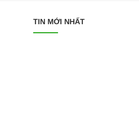
TIN MỚI NHẤT
KHỞI 
CÀ M
20/06/20
Ngày 2
xã Than
CÔNG 
11/04/20
Sáng n
Lễ khởi