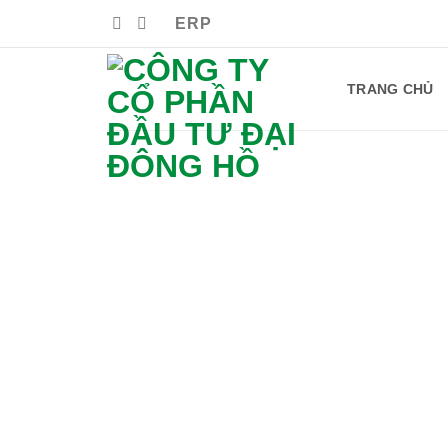
Bỏ
ERP
qua
nội
dung
TRANG CHỦ