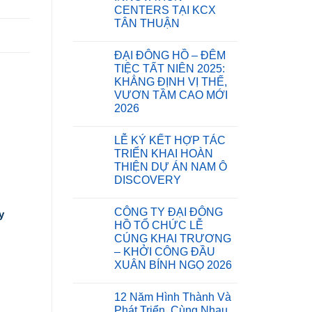
XÂY
CENTERS TẠI KCX
DỰNG
CẦU
TÂN THUẬN
ĐẠI
Không
ĐÔNG
có
HỒ:
ĐẠI ĐÔNG HỒ – ĐÊM
bình
MÓN
luận
QUÀ
TIỆC TẤT NIÊN 2025:
ở
Ý
KHẲNG ĐỊNH VỊ THẾ,
CÔNG
NGHĨA
TY
GỬI
VƯƠN TẦM CAO MỚI
ĐẠI
TẶNG
2026
ĐÔNG
BÀ
HỒ
CON
Không
KHỞI
XÃ
có
CÔNG
THANH
LỄ KÝ KẾT HỢP TÁC
bình
DỰ
TÙNG,
luận
TRIỂN KHAI HOÀN
ÁN
CÀ
ở
SAIGON
MAU
THIỆN DỰ ÁN NAM Ô
ĐẠI
INNOVATION
ĐÔNG
DISCOVERY
CENTERS
HỒ
TẠI
–
Không
KCX
ĐÊM
có
TÂN
CÔNG TY ĐẠI ĐÔNG
TIỆC
bình
y
THUẬN
TẤT
luận
HỒ TỔ CHỨC LỄ
ở
NIÊN
CÚNG KHAI TRƯƠNG
LỄ
2025:
KÝ
KHẲNG
– KHỞI CÔNG ĐẦU
KẾT
ĐỊNH
XUÂN BÍNH NGỌ 2026
HỢP
VỊ
TÁC
THẾ,
Không
TRIỂN
VƯƠN
có
KHAI
TẦM
12 Năm Hình Thành Và
bình
HOÀN
CAO
luận
Phát Triển, Cùng Nhau
THIỆN
MỚI