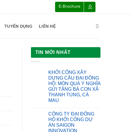
E-Brochure
TUYỂN DỤNG
LIÊN HỆ
TIN MỚI NHẤT
KHỞI CÔNG XÂY
DỰNG CẦU ĐẠI ĐÔNG
HỒ: MÓN QUÀ Ý NGHĨA
GỬI TẶNG BÀ CON XÃ
THANH TÙNG, CÀ
MAU
Không
có
CÔNG TY ĐẠI ĐÔNG
bình
luận
HỒ KHỞI CÔNG DỰ
ở
ÁN SAIGON
KHỞI
CÔNG
INNOVATION