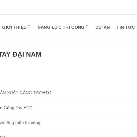
GIỚI THIỆU
NĂNG LỰC THI CÔNG
DỰ ÁN
TIN TỨC
AY ĐẠI NAM
ẢN XUẤT GĂNG TAY HTC
ần Găng Tay HTC
 và tổng thầu thi công