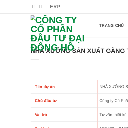
Bỏ
ERP
qua
nội
dung
TRANG CHỦ
NHÀ XƯỞNG SẢN XUẤT GĂNG T
Tên dự án
NHÀ XƯỞNG S
Chủ đầu tư
Công ty Cổ Ph
Vai trò
Tư vấn thiết kế