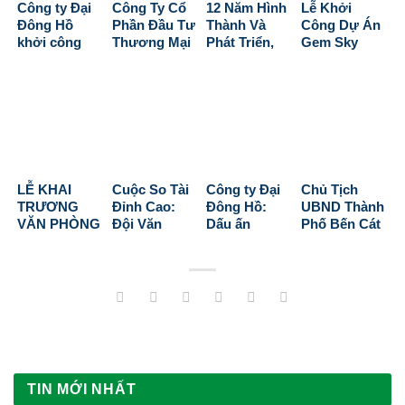
Công ty Đại
Công Ty Cổ
12 Năm Hình
Lễ Khởi
Đông Hồ
Phần Đầu Tư
Thành Và
Công Dự Án
khởi công
Thương Mại
Phát Triển,
Gem Sky
Dự án Aqua
Dịch Vụ Đại
Cùng Nhau
World – Cột
Waterfront
Đông Hồ
Vươn Tới
Mốc Mới Cho
City tại Đồng
Trao Tặng Xe
Tương Lai
Sự Phát
Nai
Đạp Cho Học
Triển Tại
Sinh Khó
Đồng Nai
Khăn Nhân
Dịp Khai
Giảng Năm
LỄ KHAI
Cuộc So Tài
Công ty Đại
Chủ Tịch
Học Mới
TRƯƠNG
Đỉnh Cao:
Đông Hồ:
UBND Thành
2025
VĂN PHÒNG
Đội Văn
Dấu ấn
Phố Bến Cát
ĐẠI DIỆN
Phòng Đối
Doanh
trao tặng
CÔNG TY CP
Đầu Đội Dự
nghiệp vì
giấy khen
ĐẦU TƯ
Án
Cộng đồng
cho công ty
THƯƠNG
tại Bình
Đại Đông Hồ
MẠI DỊCH VỤ
Dương
ĐẠI ĐÔNG
HỒ
TIN MỚI NHẤT