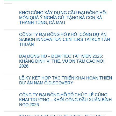
KHỞI CÔNG XÂY DỰNG CẦU ĐẠI ĐÔNG HỒ:
MÓN QUÀ Ý NGHĨA GỬI TẶNG BÀ CON XÃ
THANH TÙNG, CÀ MAU
Không
có
CÔNG TY ĐẠI ĐÔNG HỒ KHỞI CÔNG DỰ ÁN
bình
luận
SAIGON INNOVATION CENTERS TẠI KCX TÂN
ở
THUẬN
KHỞI
CÔNG
Không
XÂY
có
DỰNG
ĐẠI ĐÔNG HỒ – ĐÊM TIỆC TẤT NIÊN 2025:
bình
CẦU
luận
KHẲNG ĐỊNH VỊ THẾ, VƯƠN TẦM CAO MỚI
ĐẠI
ở
ĐÔNG
2026
CÔNG
HỒ:
TY
MÓN
Không
ĐẠI
QUÀ
có
ĐÔNG
LỄ KÝ KẾT HỢP TÁC TRIỂN KHAI HOÀN THIỆN
Ý
bình
HỒ
NGHĨA
luận
DỰ ÁN NAM Ô DISCOVERY
KHỞI
ở
GỬI
CÔNG
ĐẠI
TẶNG
Không
DỰ
ĐÔNG
BÀ
có
ÁN
CÔNG TY ĐẠI ĐÔNG HỒ TỔ CHỨC LỄ CÚNG
HỒ
CON
bình
SAIGON
–
XÃ
luận
KHAI TRƯƠNG – KHỞI CÔNG ĐẦU XUÂN BÍNH
INNOVATION
ĐÊM
ở
THANH
CENTERS
NGỌ 2026
TIỆC
LỄ
TÙNG,
TẠI
TẤT
KÝ
CÀ
KCX
Không
NIÊN
KẾT
MAU
TÂN
có
2025:
HỢP