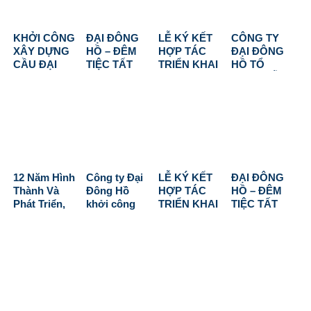
KHỞI CÔNG
ĐẠI ĐÔNG
LỄ KÝ KẾT
CÔNG TY
XÂY DỰNG
HỒ – ĐÊM
HỢP TÁC
ĐẠI ĐÔNG
CẦU ĐẠI
TIỆC TẤT
TRIỂN KHAI
HỒ TỔ
ĐÔNG HỒ:
NIÊN 2025:
HOÀN THIỆN
CHỨC LỄ
MÓN QUÀ Ý
KHẲNG
DỰ ÁN NAM
CÚNG KHAI
NGHĨA GỬI
ĐỊNH VỊ THẾ,
Ô
TRƯƠNG –
TẶNG BÀ
VƯƠN TẦM
DISCOVERY
KHỞI CÔNG
CON XÃ
CAO MỚI
ĐẦU XUÂN
THANH
2026
BÍNH NGỌ
TÙNG, CÀ
2026
MAU
12 Năm Hình
Công ty Đại
LỄ KÝ KẾT
ĐẠI ĐÔNG
Thành Và
Đông Hồ
HỢP TÁC
HỒ – ĐÊM
Phát Triển,
khởi công
TRIỂN KHAI
TIỆC TẤT
Cùng Nhau
Dự án Aqua
HOÀN THIỆN
NIÊN 2025:
Vươn Tới
Waterfront
DỰ ÁN NAM
KHẲNG
Tương Lai
City tại Đồng
Ô
ĐỊNH VỊ THẾ,
Nai
DISCOVERY
VƯƠN TẦM
(ASIANA ĐÀ
CAO MỚI
NẴNG)
2026