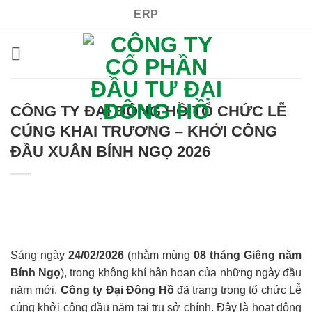
Bỏ
ERP
qua
nội
dung
CÔNG TY ĐẠI ĐÔNG HỒ TỔ CHỨC LỄ
CÚNG KHAI TRƯƠNG – KHỞI CÔNG
ĐẦU XUÂN BÍNH NGỌ 2026
Sáng ngày
24/02/2026
(nhằm mùng
08 tháng Giêng năm
Bính Ngọ
), trong không khí hân hoan của những ngày đầu
năm mới,
Công ty Đại Đông Hồ
đã trang trọng tổ chức Lễ
cúng khởi công đầu năm tại trụ sở chính. Đây là hoạt động