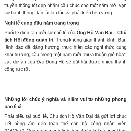
truyền thống tốt đẹp nhằm cầu chúc cho một năm mới vạn
sự hanh thông, tấn tài tấn lộc và phát triển bền vững.
Nghi lễ cúng đầu năm trang trọng
Buổi lễ diễn ra dưới sự chủ trì của
Ông Hồ Văn Đại – Chủ
tịch Hội đồng quản trị
. Trong không gian thành kính, Ban
lãnh đạo đã dâng hương, thực hiện các nghi thức cúng
khai trương, cầu mong một năm mới “mưa thuận gió hòa”,
các dự án của Đại Đông Hồ sẽ gặt hái được nhiều thành
công rực rỡ.
Những lời chúc ý nghĩa và niềm vui từ những phong
bao lì xì
Phát biểu tại buổi lễ, Chủ tịch Hồ Văn Đại đã gửi lời chúc
Tết nồng ấm đến toàn thể cán bộ công nhân viên
(CBCNV). Ông nhấn mạnh tinh thần đoàn kết và quyết tâm