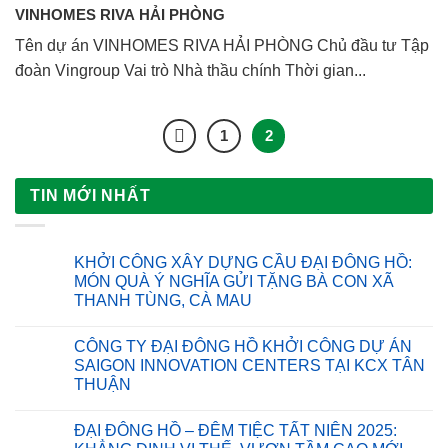
VINHOMES RIVA HẢI PHÒNG
Tên dự án VINHOMES RIVA HẢI PHÒNG Chủ đầu tư Tập
đoàn Vingroup Vai trò Nhà thầu chính Thời gian...
1
2
TIN MỚI NHẤT
KHỞI CÔNG XÂY DỰNG CẦU ĐẠI ĐÔNG HỒ:
MÓN QUÀ Ý NGHĨA GỬI TẶNG BÀ CON XÃ
THANH TÙNG, CÀ MAU
Không
có
CÔNG TY ĐẠI ĐÔNG HỒ KHỞI CÔNG DỰ ÁN
bình
luận
SAIGON INNOVATION CENTERS TẠI KCX TÂN
ở
THUẬN
KHỞI
CÔNG
Không
XÂY
có
DỰNG
ĐẠI ĐÔNG HỒ – ĐÊM TIỆC TẤT NIÊN 2025:
bình
CẦU
luận