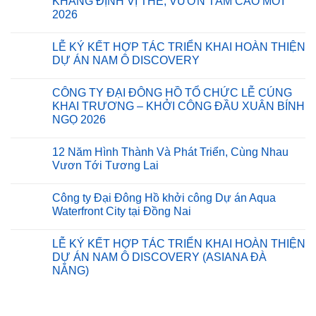
KHẲNG ĐỊNH VỊ THẾ, VƯƠN TẦM CAO MỚI
ĐẠI
ở
ĐÔNG
2026
CÔNG
HỒ:
TY
MÓN
Không
ĐẠI
QUÀ
có
ĐÔNG
LỄ KÝ KẾT HỢP TÁC TRIỂN KHAI HOÀN THIỆN
Ý
bình
HỒ
NGHĨA
luận
DỰ ÁN NAM Ô DISCOVERY
KHỞI
ở
GỬI
CÔNG
ĐẠI
TẶNG
Không
DỰ
ĐÔNG
BÀ
có
ÁN
CÔNG TY ĐẠI ĐÔNG HỒ TỔ CHỨC LỄ CÚNG
HỒ
CON
bình
SAIGON
–
XÃ
luận
KHAI TRƯƠNG – KHỞI CÔNG ĐẦU XUÂN BÍNH
INNOVATION
ĐÊM
ở
THANH
CENTERS
NGỌ 2026
TIỆC
LỄ
TÙNG,
TẠI
TẤT
KÝ
CÀ
KCX
Không
NIÊN
KẾT
MAU
TÂN
có
2025:
HỢP
12 Năm Hình Thành Và Phát Triển, Cùng Nhau
THUẬN
bình
KHẲNG
TÁC
luận
Vươn Tới Tương Lai
ĐỊNH
TRIỂN
ở
VỊ
KHAI
CÔNG
Không
THẾ,
HOÀN
TY
có
VƯƠN
THIỆN
Công ty Đại Đông Hồ khởi công Dự án Aqua
ĐẠI
bình
TẦM
DỰ
ĐÔNG
luận
Waterfront City tại Đồng Nai
CAO
ÁN
HỒ
ở
MỚI
NAM
TỔ
12
Không
2026
Ô
CHỨC
Năm
có
DISCOVERY
LỄ KÝ KẾT HỢP TÁC TRIỂN KHAI HOÀN THIỆN
LỄ
Hình
bình
CÚNG
Thành
luận
DỰ ÁN NAM Ô DISCOVERY (ASIANA ĐÀ
KHAI
Và
ở
NẴNG)
TRƯƠNG
Phát
Công
–
Triển,
ty
Không
KHỞI
Cùng
Đại
có
CÔNG
Nhau
Đông
bình
ĐẦU
Vươn
Hồ
luận