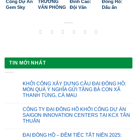
Công Dự Án
TRƯƠNG
Đỉnh Cao:
Đông Hồ:
2025
Gem Sky
VĂN PHÒNG
Đội Văn
Dấu ấn
World – Cột
ĐẠI DIỆN
Phòng Đối
Doanh
Mốc Mới Cho
CÔNG TY CP
Đầu Đội Dự
nghiệp vì
Sự Phát
ĐẦU TƯ
Án
Cộng đồng
Triển Tại
THƯƠNG
tại Bình
Đồng Nai
MẠI DỊCH VỤ
Dương
ĐẠI ĐÔNG
HỒ
TIN MỚI NHẤT
KHỞI CÔNG XÂY DỰNG CẦU ĐẠI ĐÔNG HỒ:
MÓN QUÀ Ý NGHĨA GỬI TẶNG BÀ CON XÃ
THANH TÙNG, CÀ MAU
Không
có
CÔNG TY ĐẠI ĐÔNG HỒ KHỞI CÔNG DỰ ÁN
bình
luận
SAIGON INNOVATION CENTERS TẠI KCX TÂN
ở
THUẬN
KHỞI
CÔNG
Không
XÂY
có
DỰNG
ĐẠI ĐÔNG HỒ – ĐÊM TIỆC TẤT NIÊN 2025:
bình
CẦU