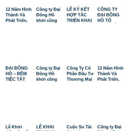
TÙNG, CÀ
2026
MAU
12 Năm Hình
Công ty Đại
LỄ KÝ KẾT
CÔNG TY
Thành Và
Đông Hồ
HỢP TÁC
ĐẠI ĐÔNG
Phát Triển,
khởi công
TRIỂN KHAI
HỒ TỔ
Cùng Nhau
Dự án Aqua
HOÀN THIỆN
CHỨC LỄ
Vươn Tới
Waterfront
DỰ ÁN NAM
CÚNG KHAI
Tương Lai
City tại Đồng
Ô
TRƯƠNG –
Nai
DISCOVERY
KHỞI CÔNG
(ASIANA ĐÀ
ĐẦU XUÂN
NẴNG)
BÍNH NGỌ
2026
ĐẠI ĐÔNG
Công ty Đại
Công Ty Cổ
12 Năm Hình
HỒ – ĐÊM
Đông Hồ
Phần Đầu Tư
Thành Và
TIỆC TẤT
khởi công
Thương Mại
Phát Triển,
NIÊN 2025:
Dự án Aqua
Dịch Vụ Đại
Cùng Nhau
KHẲNG
Waterfront
Đông Hồ
Vươn Tới
ĐỊNH VỊ THẾ,
City tại Đồng
Trao Tặng Xe
Tương Lai
VƯƠN TẦM
Nai
Đạp Cho Học
CAO MỚI
Sinh Khó
2026
Khăn Nhân
Dịp Khai
Giảng Năm
Lễ Khởi
LỄ KHAI
Cuộc So Tài
Công ty Đại
Học Mới