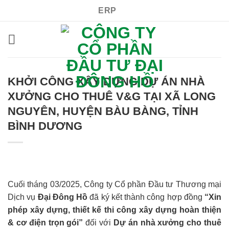
Bỏ
ERP
qua
nội
dung
KHỞI CÔNG XÂY DỰNG DỰ ÁN NHÀ
XƯỞNG CHO THUÊ V&G TẠI XÃ LONG
NGUYÊN, HUYỆN BÀU BÀNG, TỈNH
BÌNH DƯƠNG
Cuối tháng 03/2025, Công ty Cổ phần Đầu tư Thương mại
Dịch vụ
Đại Đông Hồ
đã ký kết thành công hợp đồng
“Xin
phép xây dựng, thiết kế thi công xây dựng hoàn thiện
& cơ điện trọn gói”
đối với
Dự án nhà xưởng cho thuê