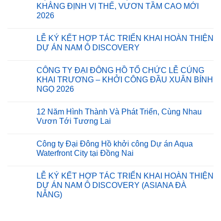
luận
KHẲNG ĐỊNH VỊ THẾ, VƯƠN TẦM CAO MỚI
ĐẠI
ở
ĐÔNG
2026
CÔNG
HỒ:
TY
MÓN
Không
ĐẠI
QUÀ
có
ĐÔNG
LỄ KÝ KẾT HỢP TÁC TRIỂN KHAI HOÀN THIỆN
Ý
bình
HỒ
NGHĨA
luận
DỰ ÁN NAM Ô DISCOVERY
KHỞI
ở
GỬI
CÔNG
ĐẠI
TẶNG
Không
DỰ
ĐÔNG
BÀ
có
ÁN
CÔNG TY ĐẠI ĐÔNG HỒ TỔ CHỨC LỄ CÚNG
HỒ
CON
bình
SAIGON
–
XÃ
luận
KHAI TRƯƠNG – KHỞI CÔNG ĐẦU XUÂN BÍNH
INNOVATION
ĐÊM
ở
THANH
CENTERS
NGỌ 2026
TIỆC
LỄ
TÙNG,
TẠI
TẤT
KÝ
CÀ
KCX
Không
NIÊN
KẾT
MAU
TÂN
có
2025:
HỢP
12 Năm Hình Thành Và Phát Triển, Cùng Nhau
THUẬN
bình
KHẲNG
TÁC
luận
Vươn Tới Tương Lai
ĐỊNH
TRIỂN
ở
VỊ
KHAI
CÔNG
Không
THẾ,
HOÀN
TY
có
VƯƠN
THIỆN
Công ty Đại Đông Hồ khởi công Dự án Aqua
ĐẠI
bình
TẦM
DỰ
ĐÔNG
luận
Waterfront City tại Đồng Nai
CAO
ÁN
HỒ
ở
MỚI
NAM
TỔ
12
Không
2026
Ô
CHỨC
Năm
có
DISCOVERY
LỄ KÝ KẾT HỢP TÁC TRIỂN KHAI HOÀN THIỆN
LỄ
Hình
bình
CÚNG
Thành
luận
DỰ ÁN NAM Ô DISCOVERY (ASIANA ĐÀ
KHAI
Và
ở
NẴNG)
TRƯƠNG
Phát
Công
–
Triển,
ty
Không
KHỞI
Cùng
Đại
có
CÔNG
Nhau
Đông
bình
ĐẦU
Vươn
Hồ