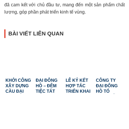
đã cam kết với chủ đầu tư, mang đến một sản phẩm chất
lượng, góp phần phát triển kinh tế vùng.
BÀI VIẾT LIÊN QUAN
KHỞI CÔNG
ĐẠI ĐÔNG
LỄ KÝ KẾT
CÔNG TY
XÂY DỰNG
HỒ – ĐÊM
HỢP TÁC
ĐẠI ĐÔNG
CẦU ĐẠI
TIỆC TẤT
TRIỂN KHAI
HỒ TỔ
ĐÔNG HỒ:
NIÊN 2025:
HOÀN THIỆN
CHỨC LỄ
MÓN QUÀ Ý
KHẲNG
DỰ ÁN NAM
CÚNG KHAI
NGHĨA GỬI
ĐỊNH VỊ THẾ,
Ô
TRƯƠNG –
TẶNG BÀ
VƯƠN TẦM
DISCOVERY
KHỞI CÔNG
CON XÃ
CAO MỚI
ĐẦU XUÂN
THANH
2026
BÍNH NGỌ