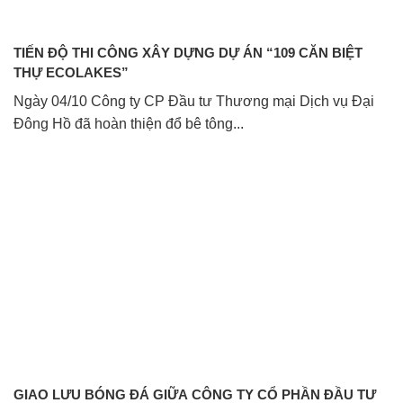
TIẾN ĐỘ THI CÔNG XÂY DỰNG DỰ ÁN “109 CĂN BIỆT
THỰ ECOLAKES”
Ngày 04/10 Công ty CP Đầu tư Thương mại Dịch vụ Đại
Đông Hồ đã hoàn thiện đổ bê tông...
GIAO LƯU BÓNG ĐÁ GIỮA CÔNG TY CỔ PHẦN ĐẦU TƯ