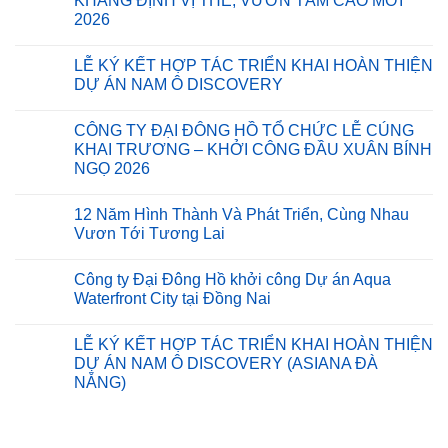
KHẲNG ĐỊNH VỊ THẾ, VƯƠN TẦM CAO MỚI
ĐẠI
ở
ĐÔNG
2026
CÔNG
HỒ:
TY
MÓN
Không
ĐẠI
QUÀ
có
ĐÔNG
LỄ KÝ KẾT HỢP TÁC TRIỂN KHAI HOÀN THIỆN
Ý
bình
HỒ
NGHĨA
luận
DỰ ÁN NAM Ô DISCOVERY
KHỞI
ở
GỬI
CÔNG
ĐẠI
TẶNG
Không
DỰ
ĐÔNG
BÀ
có
ÁN
CÔNG TY ĐẠI ĐÔNG HỒ TỔ CHỨC LỄ CÚNG
HỒ
CON
bình
SAIGON
–
XÃ
luận
KHAI TRƯƠNG – KHỞI CÔNG ĐẦU XUÂN BÍNH
INNOVATION
ĐÊM
ở
THANH
CENTERS
NGỌ 2026
TIỆC
LỄ
TÙNG,
TẠI
TẤT
KÝ
CÀ
KCX
Không
NIÊN
KẾT
MAU
TÂN
có
2025:
HỢP
12 Năm Hình Thành Và Phát Triển, Cùng Nhau
THUẬN
bình
KHẲNG
TÁC
luận
Vươn Tới Tương Lai
ĐỊNH
TRIỂN
ở
VỊ
KHAI
CÔNG
Không
THẾ,
HOÀN
TY
có
VƯƠN
THIỆN
Công ty Đại Đông Hồ khởi công Dự án Aqua
ĐẠI
bình
TẦM
DỰ
ĐÔNG
luận
Waterfront City tại Đồng Nai
CAO
ÁN
HỒ
ở
MỚI
NAM
TỔ
12
Không
2026
Ô
CHỨC
Năm
có
DISCOVERY
LỄ KÝ KẾT HỢP TÁC TRIỂN KHAI HOÀN THIỆN
LỄ
Hình
bình
CÚNG
Thành
luận
DỰ ÁN NAM Ô DISCOVERY (ASIANA ĐÀ
KHAI
Và
ở
NẴNG)
TRƯƠNG
Phát
Công
–
Triển,
ty
Không
KHỞI
Cùng
Đại
có
CÔNG
Nhau
Đông
bình
ĐẦU
Vươn
Hồ
luận
XUÂN
Tới
khởi