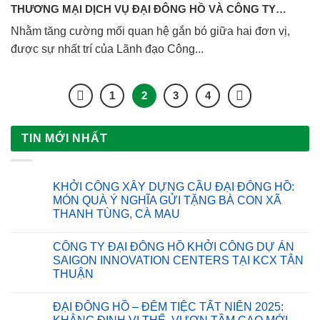
THƯƠNG MẠI DỊCH VỤ ĐẠI ĐÔNG HỒ VÀ CÔNG TY
BECAMEX IDC
Nhằm tăng cường mối quan hệ gắn bó giữa hai đơn vị,
được sự nhất trí của Lãnh đạo Công...
1
2
3
4
TIN MỚI NHẤT
KHỞI CÔNG XÂY DỰNG CẦU ĐẠI ĐÔNG HỒ:
MÓN QUÀ Ý NGHĨA GỬI TẶNG BÀ CON XÃ
THANH TÙNG, CÀ MAU
Không
có
CÔNG TY ĐẠI ĐÔNG HỒ KHỞI CÔNG DỰ ÁN
bình
luận
SAIGON INNOVATION CENTERS TẠI KCX TÂN
ở
THUẬN
KHỞI
CÔNG
Không
XÂY
có
DỰNG
ĐẠI ĐÔNG HỒ – ĐÊM TIỆC TẤT NIÊN 2025:
bình
CẦU
luận