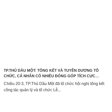
TP.THỦ DẦU MỘT: TỔNG KẾT VÀ TUYÊN DƯƠNG TỔ
CHỨC, CÁ NHÂN CÓ NHIỀU ĐÓNG GÓP TÍCH CỰC
TRONG CÔNG TÁC THIỆN NGUYỆN DỊP LỄ HỘI RẰM
Chiều 20-3, TP.Thủ Dầu Một đã tổ chức hội nghị tổng kết
THÁNG GIÊNG NĂM 2025
công tác quản lý và tổ chức Lễ...