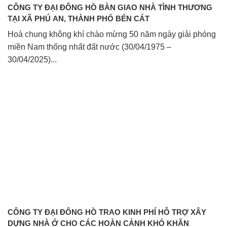
CÔNG TY ĐẠI ĐÔNG HỒ BÀN GIAO NHÀ TÌNH THƯƠNG
TẠI XÃ PHÚ AN, THÀNH PHỐ BẾN CÁT
Hoà chung không khí chào mừng 50 năm ngày giải phóng
miền Nam thống nhất đất nước (30/04/1975 –
30/04/2025)...
CÔNG TY ĐẠI ĐÔNG HỒ TRAO KINH PHÍ HỖ TRỢ XÂY
DỰNG NHÀ Ở CHO CÁC HOÀN CẢNH KHÓ KHĂN