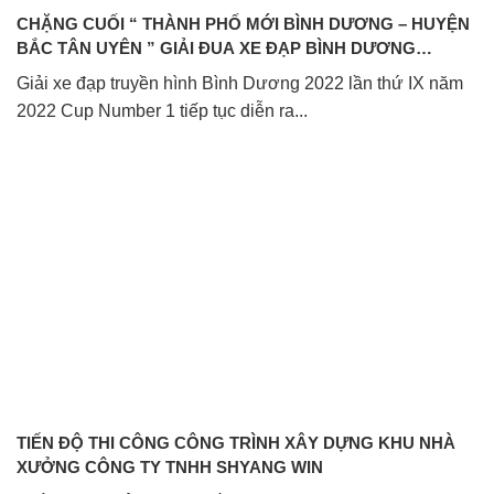
CHẶNG CUỐI “ THÀNH PHỐ MỚI BÌNH DƯƠNG – HUYỆN
BẮC TÂN UYÊN ” GIẢI ĐUA XE ĐẠP BÌNH DƯƠNG
TRANH CÚP NUMBER 1
Giải xe đạp truyền hình Bình Dương 2022 lần thứ IX năm
2022 Cup Number 1 tiếp tục diễn ra...
TIẾN ĐỘ THI CÔNG CÔNG TRÌNH XÂY DỰNG KHU NHÀ
XƯỞNG CÔNG TY TNHH SHYANG WIN