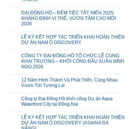
CÔNG
Không
XÂY
có
DỰNG
ĐẠI ĐÔNG HỒ – ĐÊM TIỆC TẤT NIÊN 2025:
bình
CẦU
luận
KHẲNG ĐỊNH VỊ THẾ, VƯƠN TẦM CAO MỚI
ĐẠI
ở
ĐÔNG
2026
CÔNG
HỒ:
TY
MÓN
Không
ĐẠI
QUÀ
có
ĐÔNG
LỄ KÝ KẾT HỢP TÁC TRIỂN KHAI HOÀN THIỆN
Ý
bình
HỒ
NGHĨA
luận
DỰ ÁN NAM Ô DISCOVERY
KHỞI
ở
GỬI
CÔNG
ĐẠI
TẶNG
Không
DỰ
ĐÔNG
BÀ
có
ÁN
CÔNG TY ĐẠI ĐÔNG HỒ TỔ CHỨC LỄ CÚNG
HỒ
CON
bình
SAIGON
–
XÃ
luận
KHAI TRƯƠNG – KHỞI CÔNG ĐẦU XUÂN BÍNH
INNOVATION
ĐÊM
ở
THANH
CENTERS
NGỌ 2026
TIỆC
LỄ
TÙNG,
TẠI
TẤT
KÝ
CÀ
KCX
Không
NIÊN
KẾT
MAU
TÂN
có
2025:
HỢP
12 Năm Hình Thành Và Phát Triển, Cùng Nhau
THUẬN
bình
KHẲNG
TÁC
luận
Vươn Tới Tương Lai
ĐỊNH
TRIỂN
ở
VỊ
KHAI
CÔNG
Không
THẾ,
HOÀN
TY
có
VƯƠN
THIỆN
Công ty Đại Đông Hồ khởi công Dự án Aqua
ĐẠI
bình
TẦM
DỰ
ĐÔNG
luận
Waterfront City tại Đồng Nai
CAO
ÁN
HỒ
ở
MỚI
NAM
TỔ
12
Không
2026
Ô
CHỨC
Năm
có
DISCOVERY
LỄ KÝ KẾT HỢP TÁC TRIỂN KHAI HOÀN THIỆN
LỄ
Hình
bình
CÚNG
Thành
luận
DỰ ÁN NAM Ô DISCOVERY (ASIANA ĐÀ
KHAI
Và
ở
NẴNG)
TRƯƠNG
Phát
Công