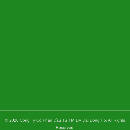
DỊCH VỤ
Giới thiệu
Lĩnh vực hoạt động
Dự án
Tin tức
Tuyển dụng
Liên hệ
THEO DÕI
© 2026 Công Ty Cổ Phần Đầu Tư TM DV Đại Đông Hồ. All Rights
Reserved.