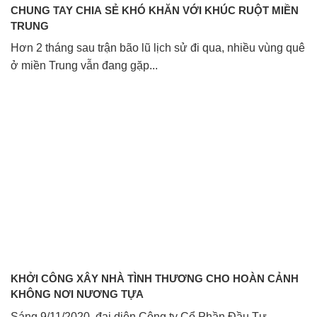
CHUNG TAY CHIA SẺ KHÓ KHĂN VỚI KHÚC RUỘT MIỀN
TRUNG
Hơn 2 tháng sau trận bão lũ lịch sử đi qua, nhiều vùng quê
ở miền Trung vẫn đang gặp...
KHỞI CÔNG XÂY NHÀ TÌNH THƯƠNG CHO HOÀN CẢNH
KHÔNG NƠI NƯƠNG TỰA
Sáng 9/11/2020, đại diện Công ty Cổ Phần Đầu Tư