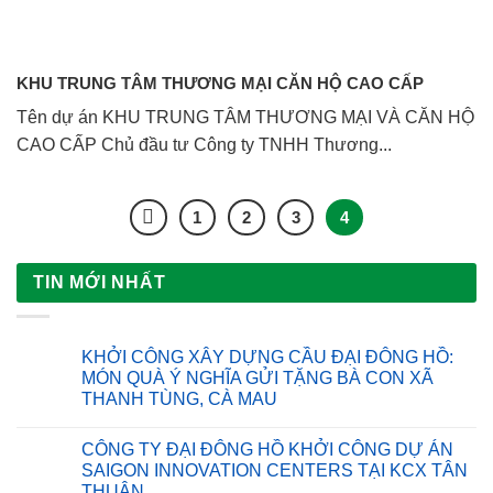
KHU TRUNG TÂM THƯƠNG MẠI CĂN HỘ CAO CẤP
Tên dự án KHU TRUNG TÂM THƯƠNG MẠI VÀ CĂN HỘ
CAO CẤP Chủ đầu tư Công ty TNHH Thương...
1
2
3
4
TIN MỚI NHẤT
KHỞI CÔNG XÂY DỰNG CẦU ĐẠI ĐÔNG HỒ:
MÓN QUÀ Ý NGHĨA GỬI TẶNG BÀ CON XÃ
THANH TÙNG, CÀ MAU
Không
có
CÔNG TY ĐẠI ĐÔNG HỒ KHỞI CÔNG DỰ ÁN
bình
luận
SAIGON INNOVATION CENTERS TẠI KCX TÂN
ở
THUẬN
KHỞI